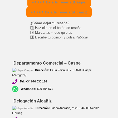
⭐⭐⭐⭐⭐ Deja tu reseña (Caspe)
⭐⭐⭐⭐⭐ Deja tu reseña (Alcañiz)
¿Cómo dejar tu reseña?
1️⃣ Haz clic en el botón de reseña
2️⃣ Marca las ⭐ que quieras
3️⃣ Escribe tu opinión y pulsa
Publicar
Departamento Comercial – Caspe
Dirección:
C/ La Zaida, nº 7 – 50700 Caspe
(Zaragoza)
Tel:
+34 976 630 124
WhatsApp:
690 704 671
Delegación Alcañiz
Dirección:
Paseo Andrade, nº 29 – 44600 Alcañiz
(Teruel)