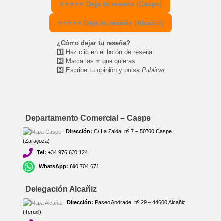
⭐⭐⭐⭐⭐ Deja tu reseña (Caspe)
⭐⭐⭐⭐⭐ Deja tu reseña (Alcañiz)
¿Cómo dejar tu reseña?
1️⃣ Haz clic en el botón de reseña
2️⃣ Marca las ⭐ que quieras
3️⃣ Escribe tu opinión y pulsa
Publicar
Departamento Comercial – Caspe
Dirección:
C/ La Zaida, nº 7 – 50700 Caspe
(Zaragoza)
Tel:
+34 976 630 124
WhatsApp:
690 704 671
Delegación Alcañiz
Dirección:
Paseo Andrade, nº 29 – 44600 Alcañiz
(Teruel)