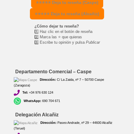
⭐⭐⭐⭐⭐ Deja tu reseña (Caspe)
⭐⭐⭐⭐⭐ Deja tu reseña (Alcañiz)
¿Cómo dejar tu reseña?
1️⃣ Haz clic en el botón de reseña
2️⃣ Marca las ⭐ que quieras
3️⃣ Escribe tu opinión y pulsa
Publicar
Departamento Comercial – Caspe
Dirección:
C/ La Zaida, nº 7 – 50700 Caspe
(Zaragoza)
Tel:
+34 976 630 124
WhatsApp:
690 704 671
Delegación Alcañiz
Dirección:
Paseo Andrade, nº 29 – 44600 Alcañiz
(Teruel)