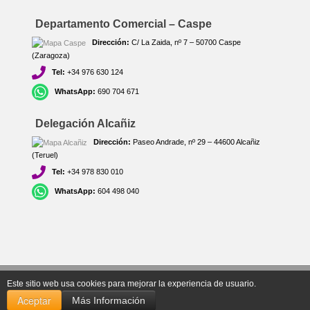
Departamento Comercial – Caspe
Dirección:
C/ La Zaida, nº 7 – 50700 Caspe
(Zaragoza)
Tel:
+34 976 630 124
WhatsApp:
690 704 671
Delegación Alcañiz
Dirección:
Paseo Andrade, nº 29 – 44600 Alcañiz
(Teruel)
Tel:
+34 978 830 010
WhatsApp:
604 498 040
Copyright Info © 2026 Suministros Guallar. Todos los derechos reservados.
Este sitio web usa cookies para mejorar la experiencia de usuario.
Aceptar
Más Información