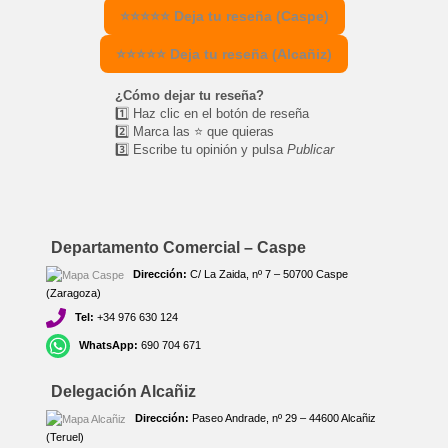
⭐⭐⭐⭐⭐ Deja tu reseña (Caspe)
⭐⭐⭐⭐⭐ Deja tu reseña (Alcañiz)
¿Cómo dejar tu reseña?
1️⃣ Haz clic en el botón de reseña
2️⃣ Marca las ⭐ que quieras
3️⃣ Escribe tu opinión y pulsa
Publicar
Departamento Comercial – Caspe
Dirección:
C/ La Zaida, nº 7 – 50700 Caspe
(Zaragoza)
Tel:
+34 976 630 124
WhatsApp:
690 704 671
Delegación Alcañiz
Dirección:
Paseo Andrade, nº 29 – 44600 Alcañiz
(Teruel)