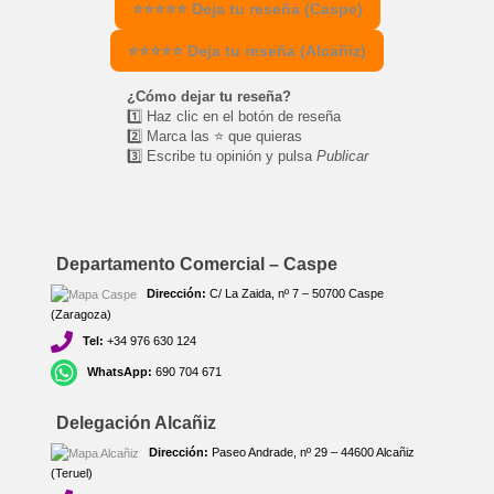
⭐⭐⭐⭐⭐ Deja tu reseña (Caspe)
⭐⭐⭐⭐⭐ Deja tu reseña (Alcañiz)
¿Cómo dejar tu reseña?
1️⃣ Haz clic en el botón de reseña
2️⃣ Marca las ⭐ que quieras
3️⃣ Escribe tu opinión y pulsa
Publicar
Departamento Comercial – Caspe
Dirección:
C/ La Zaida, nº 7 – 50700 Caspe
(Zaragoza)
Tel:
+34 976 630 124
WhatsApp:
690 704 671
Delegación Alcañiz
Dirección:
Paseo Andrade, nº 29 – 44600 Alcañiz
(Teruel)